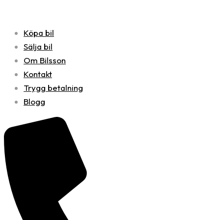
Köpa bil
Sälja bil
Om Bilsson
Kontakt
Trygg betalning
Blogg