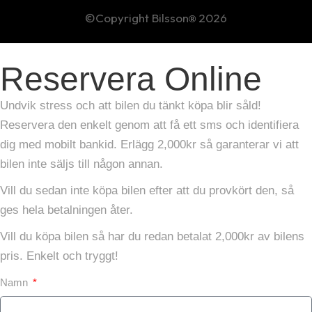
©Copyright Bilsson
2026
®
Reservera Online
Undvik stress och att bilen du tänkt köpa blir såld!
Reservera den enkelt genom att få ett sms och identifiera
dig med mobilt bankid. Erlägg 2,000kr så garanterar vi att
bilen inte säljs till någon annan.
Vill du sedan inte köpa bilen efter att du provkört den, så
ges hela betalningen åter.
Vill du köpa bilen så har du redan betalat 2,000kr av bilens
pris. Enkelt och tryggt!
Namn