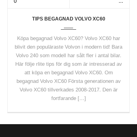
0
TIPS BEGAGNAD VOLVO XC60
Köpa begagnad Volvo XC60? Volvo XC60 har
blivit den populäraste Volvon i modern tid! Bara
Volvo 240 som modell har sålt fler i antal bilar.
Här följe rlite tips för dig som är intresserad av
att köpa en begagnad Volvo XC60. Om
begagnad Volvo XC60 Första generationen av
Volvo XC60 tillverkades 2008-2017. Den är
fortfarande […]