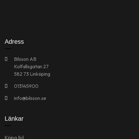
Adress
Bilsson AB
Kolfallsgatan 27
582 73 Linköping
013145900
info@bilsson.se
Länkar
Köpa bil