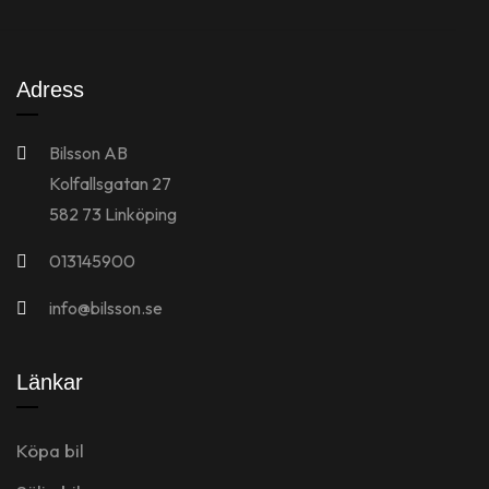
Adress
Bilsson AB
Kolfallsgatan 27
582 73 Linköping
013145900
info@bilsson.se
Länkar
Köpa bil