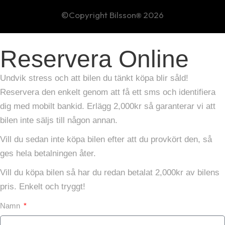
©Copyright Bilsson
2026
®
Reservera Online
Undvik stress och att bilen du tänkt köpa blir såld!
Reservera den enkelt genom att få ett sms och identifiera
dig med mobilt bankid. Erlägg 2,000kr så garanterar vi att
bilen inte säljs till någon annan.
Vill du sedan inte köpa bilen efter att du provkört den, så
ges hela betalningen åter.
Vill du köpa bilen så har du redan betalat 2,000kr av bilens
pris. Enkelt och tryggt!
Namn