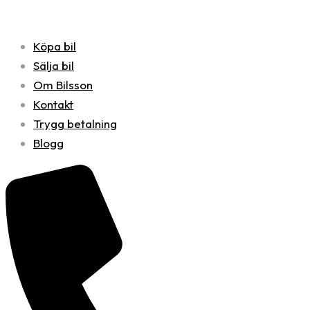
Köpa bil
Sälja bil
Om Bilsson
Kontakt
Trygg betalning
Blogg