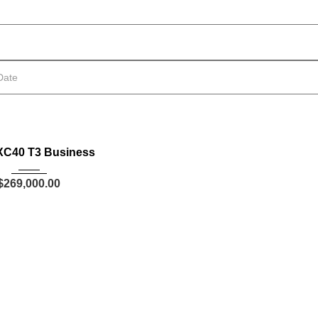
odern
2020
020
Autom...
XC40 T3 Business
$
269,000.00