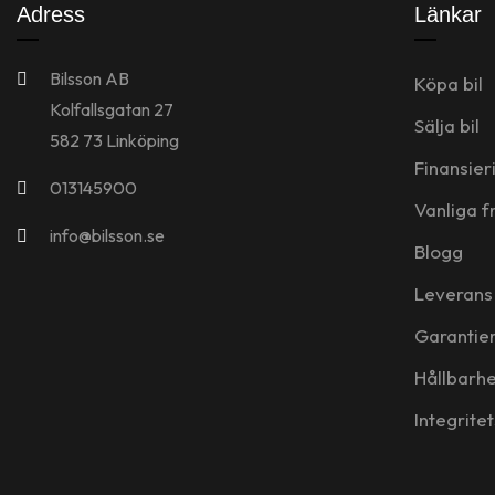
Adress
Länkar
Bilsson AB
Köpa bil
Kolfallsgatan 27
Sälja bil
582 73 Linköping
Finansier
013145900
Vanliga f
info@bilsson.se
Blogg
Leverans
Garantie
Hållbarhe
Integrite