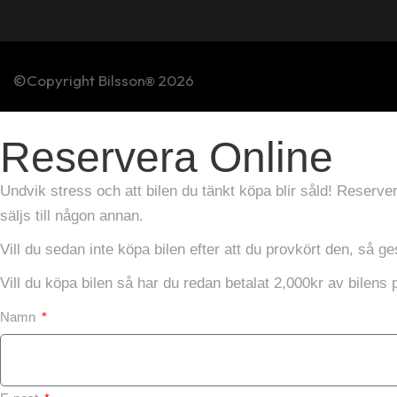
©Copyright Bilsson
2026
®
Reservera Online
Undvik stress och att bilen du tänkt köpa blir såld! Reserver
säljs till någon annan.
Vill du sedan inte köpa bilen efter att du provkört den, så ge
Vill du köpa bilen så har du redan betalat 2,000kr av bilens p
Namn