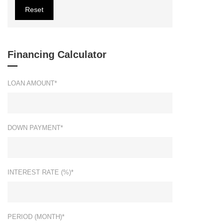
Reset
Financing Calculator
LOAN AMOUNT*
DOWN PAYMENT*
INTEREST RATE (%)*
PERIOD (MONTH)*