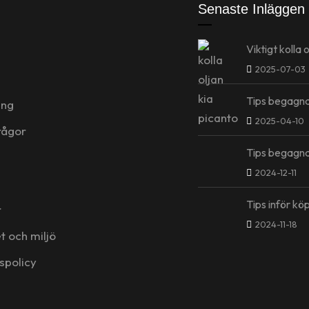
Senaste Inläggen
Viktigt kolla 
2025-07-03
Tips begagna
ing
2025-04-10
rågor
Tips begagn
2024-12-11
Tips inför kö
r
2024-11-18
t och miljö
tspolicy