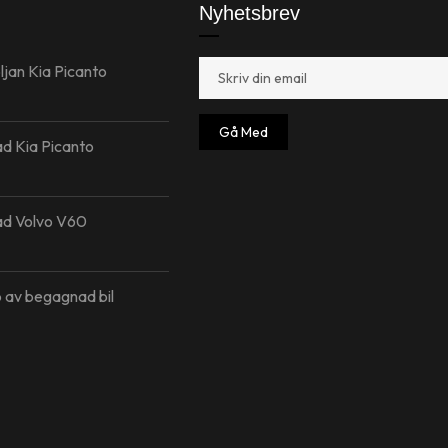
Nyhetsbrev
oljan Kia Picanto
Gå Med
d Kia Picanto
ad Volvo V60
p av begagnad bil