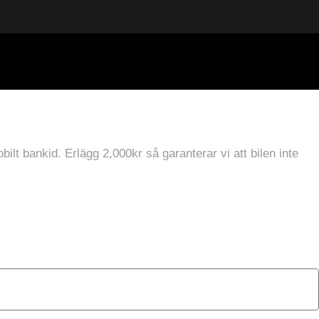
ilt bankid. Erlägg 2,000kr så garanterar vi att bilen inte