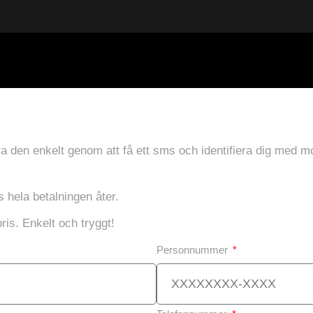
a den enkelt genom att få ett sms och identifiera dig med mob
s hela betalningen åter.
ris. Enkelt och tryggt!
Personnummer