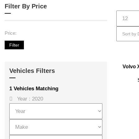
Filter By Price
Home M
Price:
Filter
2
Volvo 
Vehicles Filters
1
Vehicles Matching
Year :
2020