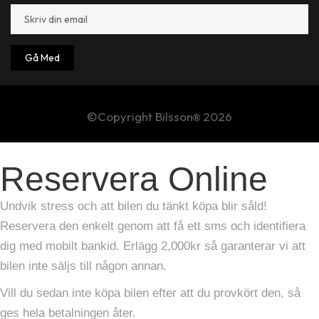
Gå Med
©Copyright Bilsson
2026
®
Reservera Online
Undvik stress och att bilen du tänkt köpa blir såld!
Reservera den enkelt genom att få ett sms och identifiera
dig med mobilt bankid. Erlägg 2,000kr så garanterar vi att
bilen inte säljs till någon annan.
Vill du sedan inte köpa bilen efter att du provkört den, så
ges hela betalningen åter.