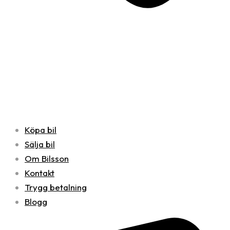
Köpa bil
Sälja bil
Om Bilsson
Kontakt
Trygg betalning
Blogg