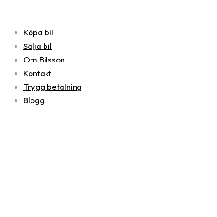
Köpa bil
Sälja bil
Om Bilsson
Kontakt
Trygg betalning
Blogg